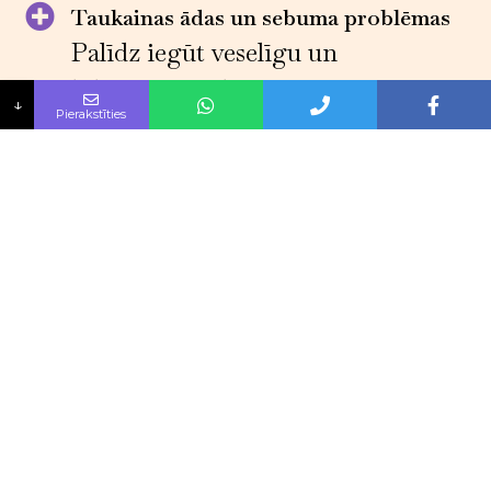
Taukainas ādas un sebuma problēmas
Palīdz iegūt veselīgu un
līdzsvarotu ādu
↓
Pierakstīties
Paplašinātas poras
Samazināsim poru izmēru un
uzlabosim to izskatu
Rūpes par bojātu ādu
Atjaunosim bojāto ādu un
uzlabosim tās izskatu