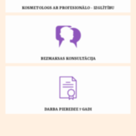
KOSMETOLOGS AR PROFESIONĀLO - IZGLĪTĪBU
BEZMAKSAS KONSULTĀCIJA
DARBA PIEREDZE 7 GADI