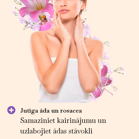
Jutīga āda un rosacea
Samaziniet kairinājumu un
uzlabojiet ādas stāvokli