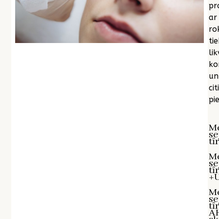
pr
ar
ro
tie
lik
ko
un
citi
pie
M
se
tī
M
se
tī
+U
M
se
tī
A