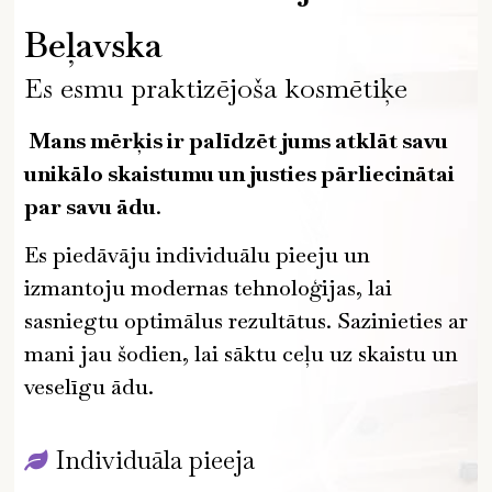
Beļavska
Es esmu praktizējoša kosmētiķe
Mans mērķis ir palīdzēt jums atklāt savu
unikālo skaistumu un justies pārliecinātai
par savu ādu
.
Es piedāvāju individuālu pieeju un
izmantoju modernas tehnoloģijas, lai
sasniegtu optimālus rezultātus. Sazinieties ar
mani jau šodien, lai sāktu ceļu uz skaistu un
veselīgu ādu.
Individuāla pieeja