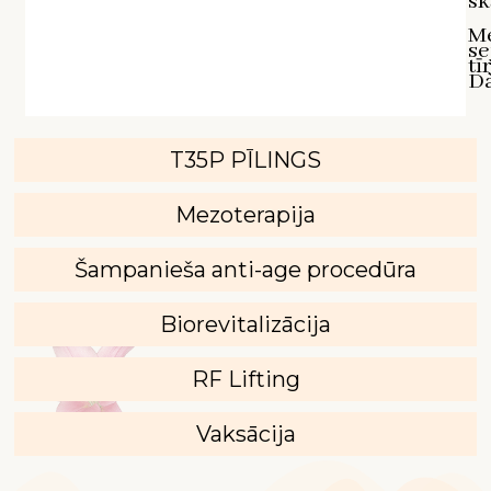
sk
M
se
tī
D`
T35P PĪLINGS
Mezoterapija
Šampanieša anti-age procedūra
Biorevitalizācija
RF Lifting
Vaksācija