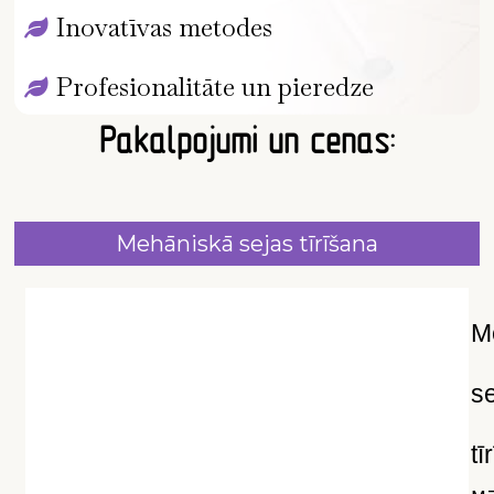
Inovatīvas metodes
Profesionalitāte un pieredze
Pakalpojumi un cenas:
Mehāniskā sejas tīrīšana
M
s
tī