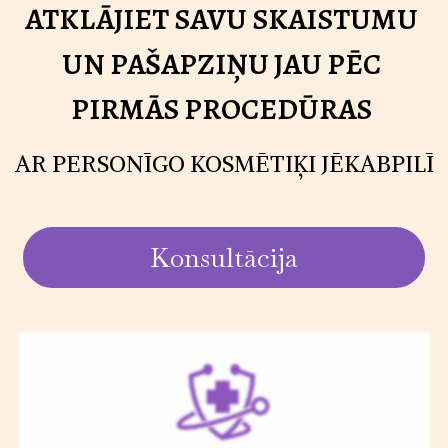
ATKLĀJIET SAVU SKAISTUMU
UN PAŠAPZIŅU JAU PĒC
PIRMĀS PROCEDŪRAS
AR PERSONĪGO KOSMĒTIĶI JĒKABPILĪ
Konsultācija