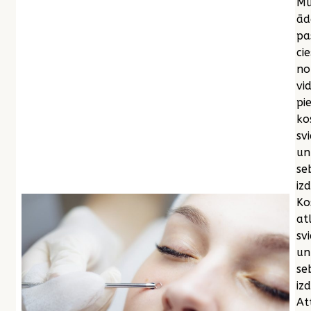
Mū
ād
pa
cie
no
vi
pi
ko
sv
un
se
iz
Ko
at
sv
un
se
izd
At