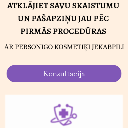
ATKLĀJIET SAVU SKAISTUMU
UN PAŠAPZIŅU JAU PĒC
PIRMĀS PROCEDŪRAS
AR PERSONĪGO KOSMĒTIĶI JĒKABPILĪ
Konsultācija