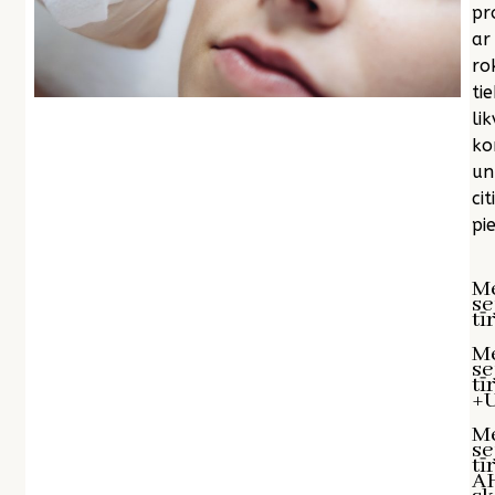
pr
ar
ro
tie
lik
ko
un
citi
pie
M
se
tī
M
se
tī
+U
M
se
tī
A