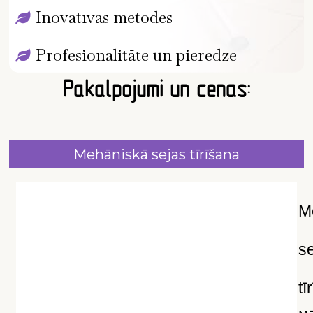
Inovatīvas metodes
Profesionalitāte un pieredze
Pakalpojumi un cenas:
Mehāniskā sejas tīrīšana
M
s
tī