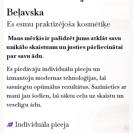
Beļavska
Es esmu praktizējoša kosmētiķe
Mans mērķis ir palīdzēt jums atklāt savu
unikālo skaistumu un justies pārliecinātai
par savu ādu
.
Es piedāvāju individuālu pieeju un
izmantoju modernas tehnoloģijas, lai
sasniegtu optimālus rezultātus. Sazinieties ar
mani jau šodien, lai sāktu ceļu uz skaistu un
veselīgu ādu.
Individuāla pieeja