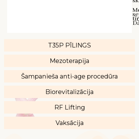
sk
M
se
tī
D`
T35P PĪLINGS
Mezoterapija
Šampanieša anti-age procedūra
Biorevitalizācija
RF Lifting
Vaksācija