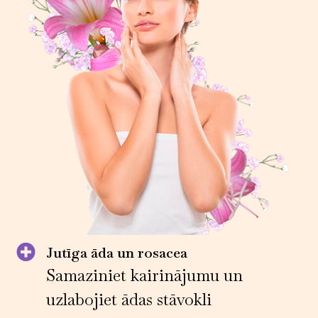
Jutīga āda un rosacea
Samaziniet kairinājumu un
uzlabojiet ādas stāvokli