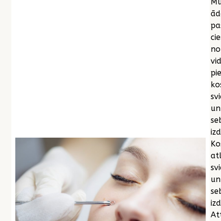
Mū
ād
pa
cie
no
vi
pi
ko
sv
un
se
iz
Ko
at
sv
un
se
izd
At