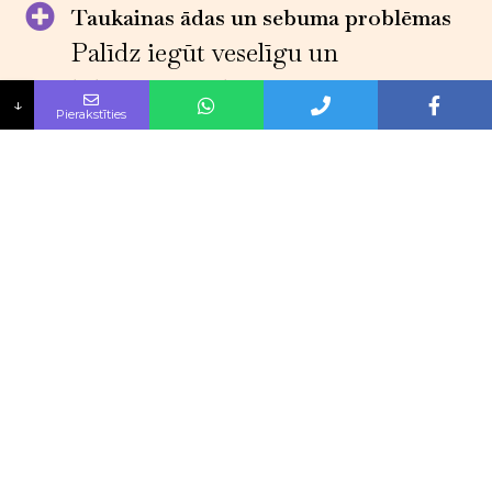
Taukainas ādas un sebuma problēmas
Palīdz iegūt veselīgu un
līdzsvarotu ādu
↓
Pierakstīties
Paplašinātas poras
Samazināsim poru izmēru un
uzlabosim to izskatu
Rūpes par bojātu ādu
Atjaunosim bojāto ādu un
uzlabosim tās izskatu