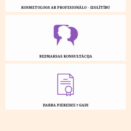
KOSMETOLOGS AR PROFESIONĀLO - IZGLĪTĪBU
BEZMAKSAS KONSULTĀCIJA
DARBA PIEREDZE 7 GADI