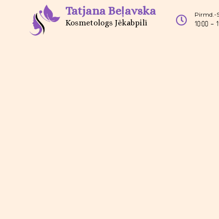
Tatjana Beļavska
Pirmd.-
Kosmetologs Jēkabpilī
10:00 - 1