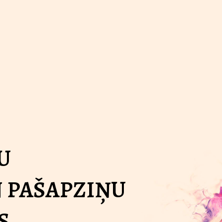
U
 PAŠAPZIŅU
S