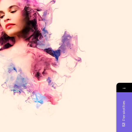
→
Pierakstīties