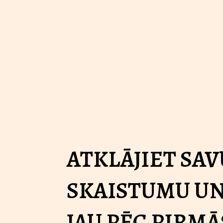
ATKLĀJIET SAV
SKAISTUMU UN
JAU PĒC PIRMĀ