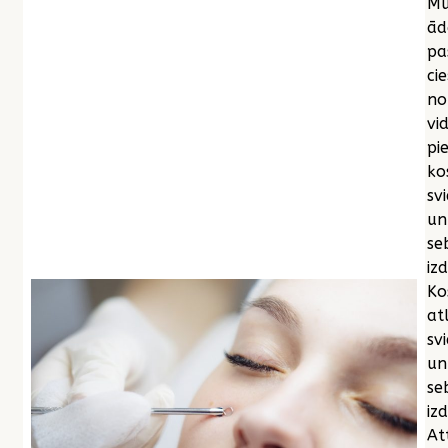
Mū
ād
pa
cie
no
vi
pi
ko
sv
un
se
iz
Ko
at
sv
un
se
izd
At