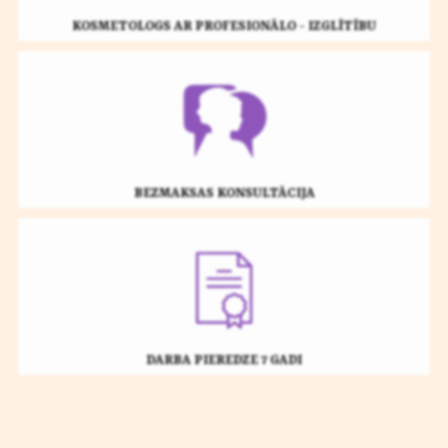
KOSMETOLOGS AR PROFESIONĀLO - IZGLĪTĪBU
BEZMAKSAS KONSULTĀCIJA
DARBA PIEREDZE 7 GADI