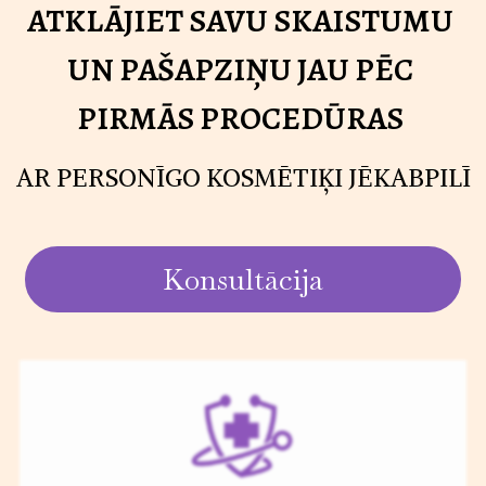
ATKLĀJIET SAVU SKAISTUMU
UN PAŠAPZIŅU JAU PĒC
PIRMĀS PROCEDŪRAS
AR PERSONĪGO KOSMĒTIĶI JĒKABPILĪ
Konsultācija