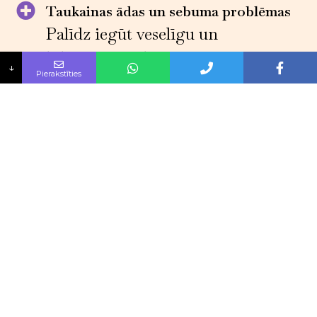
Taukainas ādas un sebuma problēmas
Palīdz iegūt veselīgu un
līdzsvarotu ādu
↓
Pierakstīties
Paplašinātas poras
Samazināsim poru izmēru un
uzlabosim to izskatu
Rūpes par bojātu ādu
Atjaunosim bojāto ādu un
uzlabosim tās izskatu