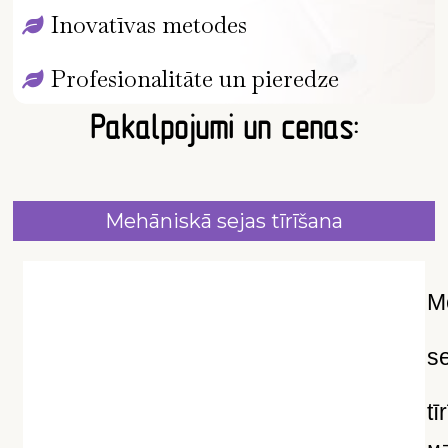
Inovatīvas metodes
Profesionalitāte un pieredze
Pakalpojumi un cenas:
Mehāniskā sejas tīrīšana
M
s
tī