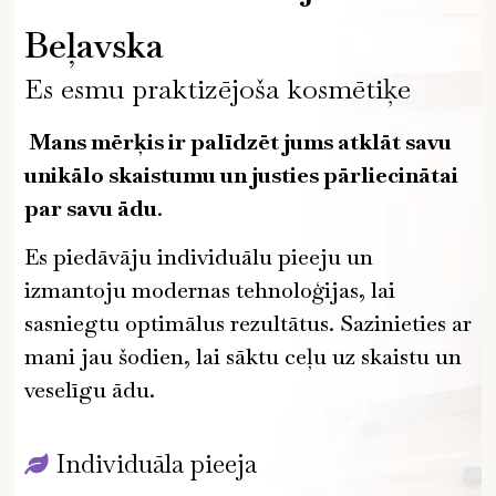
Beļavska
Es esmu praktizējoša kosmētiķe
Mans mērķis ir palīdzēt jums atklāt savu
unikālo skaistumu un justies pārliecinātai
par savu ādu
.
Es piedāvāju individuālu pieeju un
izmantoju modernas tehnoloģijas, lai
sasniegtu optimālus rezultātus. Sazinieties ar
mani jau šodien, lai sāktu ceļu uz skaistu un
veselīgu ādu.
Individuāla pieeja