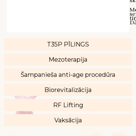
sk
M
se
tī
D`
T35P PĪLINGS
Mezoterapija
Šampanieša anti-age procedūra
Biorevitalizācija
RF Lifting
Vaksācija