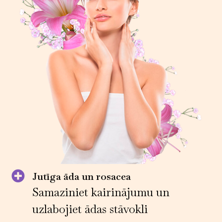
Jutīga āda un rosacea
Samaziniet kairinājumu un
uzlabojiet ādas stāvokli