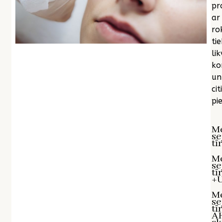
pr
ar
ro
tie
lik
ko
un
citi
pie
M
se
tī
M
se
tī
+U
M
se
tī
A