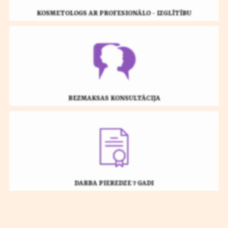
KOSMETOLOGS AR PROFESIONĀLO - IZGLĪTĪBU
BEZMAKSAS KONSULTĀCIJA
DARBA PIEREDZE 7 GADI