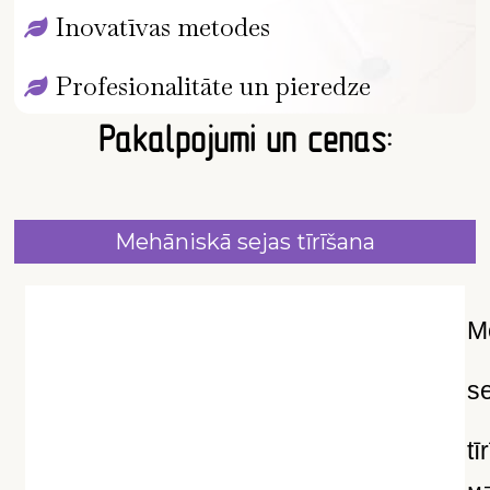
Inovatīvas metodes
Profesionalitāte un pieredze
Pakalpojumi un cenas:
Mehāniskā sejas tīrīšana
M
s
tī