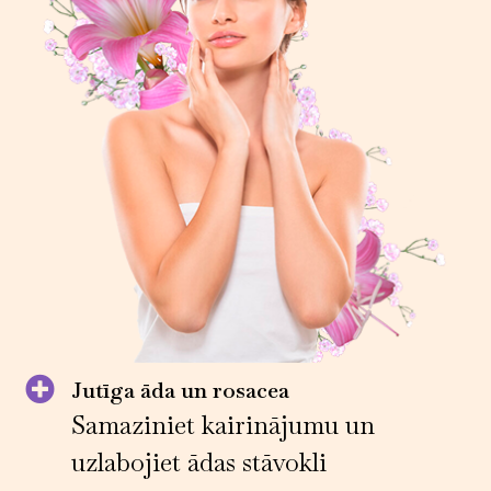
Jutīga āda un rosacea
Samaziniet kairinājumu un
uzlabojiet ādas stāvokli