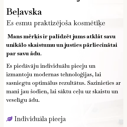
Beļavska
Es esmu praktizējoša kosmētiķe
Mans mērķis ir palīdzēt jums atklāt savu
unikālo skaistumu un justies pārliecinātai
par savu ādu
.
Es piedāvāju individuālu pieeju un
izmantoju modernas tehnoloģijas, lai
sasniegtu optimālus rezultātus. Sazinieties ar
mani jau šodien, lai sāktu ceļu uz skaistu un
veselīgu ādu.
Individuāla pieeja