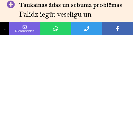
Taukainas ādas un sebuma problēmas
Palīdz iegūt veselīgu un
līdzsvarotu ādu
↓
Pierakstīties
Paplašinātas poras
Samazināsim poru izmēru un
uzlabosim to izskatu
Rūpes par bojātu ādu
Atjaunosim bojāto ādu un
uzlabosim tās izskatu