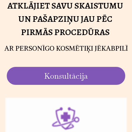
ATKLĀJIET SAVU SKAISTUMU
UN PAŠAPZIŅU JAU PĒC
PIRMĀS PROCEDŪRAS
AR PERSONĪGO KOSMĒTIĶI JĒKABPILĪ
Konsultācija