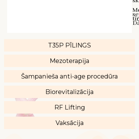
sk
M
se
tī
D`
T35P PĪLINGS
Mezoterapija
Šampanieša anti-age procedūra
Biorevitalizācija
RF Lifting
Vaksācija