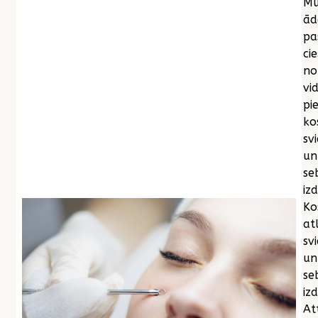
Mū
ād
pa
cie
no
vi
pi
ko
sv
un
se
iz
Ko
at
sv
un
se
izd
At