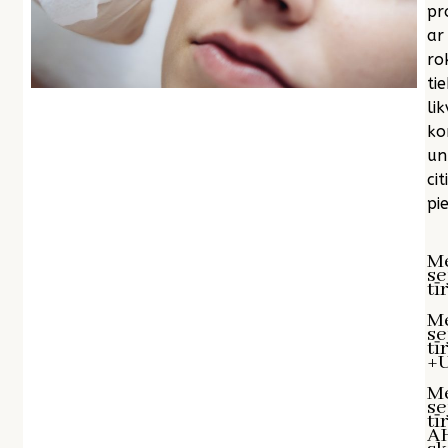
pr
ar
ro
tie
lik
ko
un
citi
pie
M
se
tī
M
se
tī
+U
M
se
tī
A