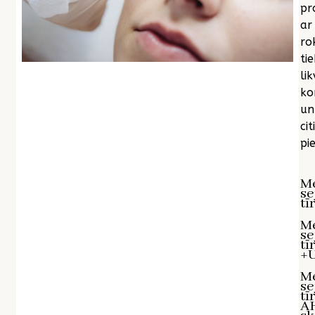
pr
ar
ro
tie
lik
ko
un
citi
pie
M
se
tī
M
se
tī
+U
M
se
tī
A