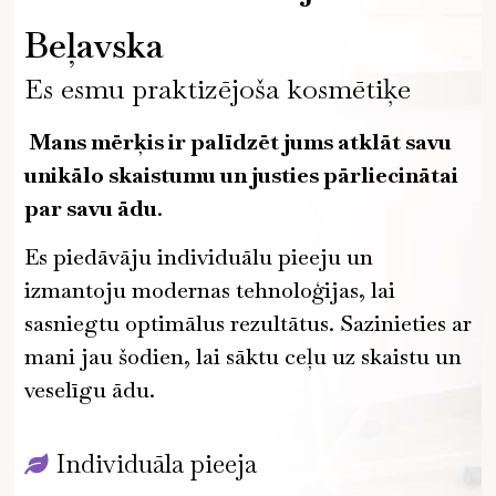
Beļavska
Es esmu praktizējoša kosmētiķe
Mans mērķis ir palīdzēt jums atklāt savu
unikālo skaistumu un justies pārliecinātai
par savu ādu
.
Es piedāvāju individuālu pieeju un
izmantoju modernas tehnoloģijas, lai
sasniegtu optimālus rezultātus. Sazinieties ar
mani jau šodien, lai sāktu ceļu uz skaistu un
veselīgu ādu.
Individuāla pieeja