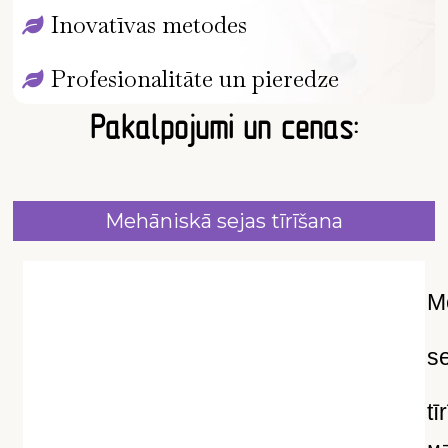
Inovatīvas metodes
Profesionalitāte un pieredze
Pakalpojumi un cenas:
Mehāniskā sejas tīrīšana
M
s
tī