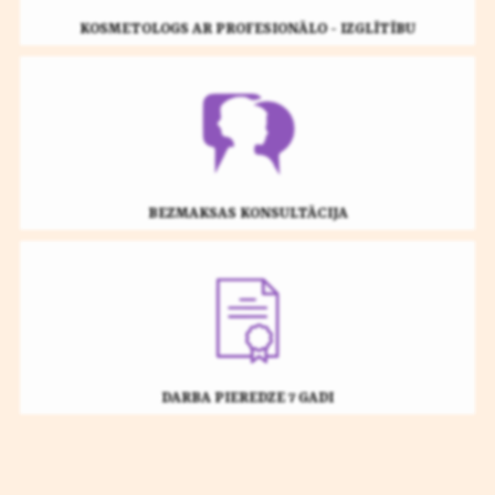
KOSMETOLOGS AR PROFESIONĀLO - IZGLĪTĪBU
BEZMAKSAS KONSULTĀCIJA
DARBA PIEREDZE 7 GADI