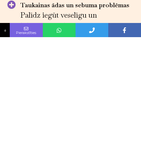
Taukainas ādas un sebuma problēmas
Palīdz iegūt veselīgu un
līdzsvarotu ādu
↓
Pierakstīties
Paplašinātas poras
Samazināsim poru izmēru un
uzlabosim to izskatu
Rūpes par bojātu ādu
Atjaunosim bojāto ādu un
uzlabosim tās izskatu