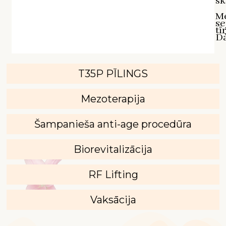
sk
M
se
tī
D`
T35P PĪLINGS
Mezoterapija
Šampanieša anti-age procedūra
Biorevitalizācija
RF Lifting
Vaksācija