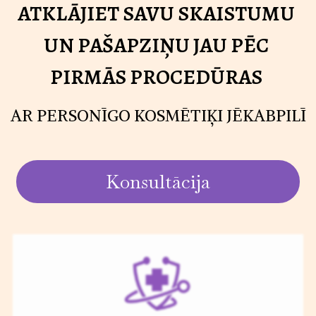
ATKLĀJIET SAVU SKAISTUMU
UN PAŠAPZIŅU JAU PĒC
PIRMĀS PROCEDŪRAS
AR PERSONĪGO KOSMĒTIĶI JĒKABPILĪ
Konsultācija