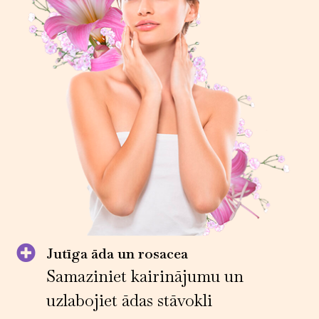
Jutīga āda un rosacea
Samaziniet kairinājumu un
uzlabojiet ādas stāvokli