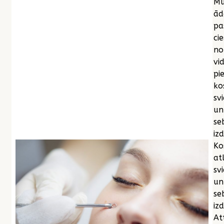
Mū
ād
pa
cie
no
vi
pi
ko
sv
un
se
iz
Ko
at
sv
un
se
izd
At