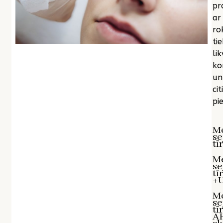
pr
ar
ro
tie
lik
ko
un
citi
pie
M
se
tī
M
se
tī
+U
M
se
tī
A