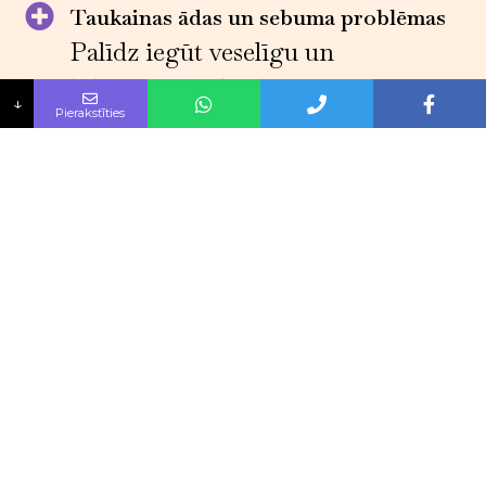
Taukainas ādas un sebuma problēmas
Palīdz iegūt veselīgu un
līdzsvarotu ādu
↓
Pierakstīties
Paplašinātas poras
Samazināsim poru izmēru un
uzlabosim to izskatu
Rūpes par bojātu ādu
Atjaunosim bojāto ādu un
uzlabosim tās izskatu