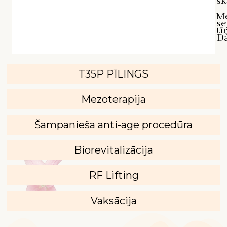
sk
M
se
tī
D`
T35P PĪLINGS
Mezoterapija
Šampanieša anti-age procedūra
Biorevitalizācija
RF Lifting
Vaksācija