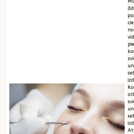
Mū
ād
pa
cie
no
vi
pi
ko
sv
un
se
iz
Ko
at
sv
un
se
izd
At