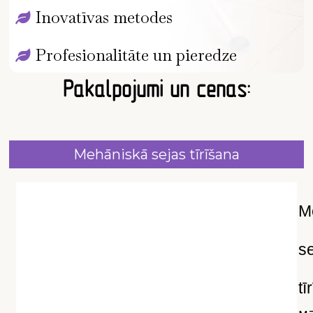
Inovatīvas metodes
Profesionalitāte un pieredze
Pakalpojumi un cenas:
Mehāniskā sejas tīrīšana
M
s
tī