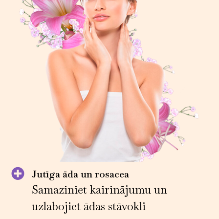
Jutīga āda un rosacea
Samaziniet kairinājumu un
uzlabojiet ādas stāvokli