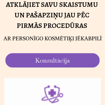
ATKLĀJIET SAVU SKAISTUMU
UN PAŠAPZIŅU JAU PĒC
PIRMĀS PROCEDŪRAS
AR PERSONĪGO KOSMĒTIĶI JĒKABPILĪ
Konsultācija