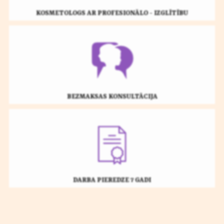
KOSMETOLOGS AR PROFESIONĀLO - IZGLĪTĪBU
BEZMAKSAS KONSULTĀCIJA
DARBA PIEREDZE 7 GADI