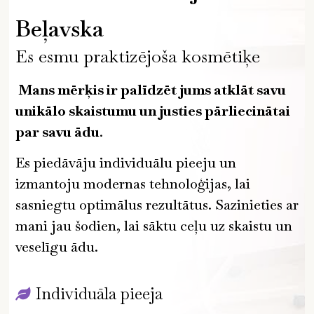
Beļavska
Es esmu praktizējoša kosmētiķe
Mans mērķis ir palīdzēt jums atklāt savu
unikālo skaistumu un justies pārliecinātai
par savu ādu
.
Es piedāvāju individuālu pieeju un
izmantoju modernas tehnoloģijas, lai
sasniegtu optimālus rezultātus. Sazinieties ar
mani jau šodien, lai sāktu ceļu uz skaistu un
veselīgu ādu.
Individuāla pieeja