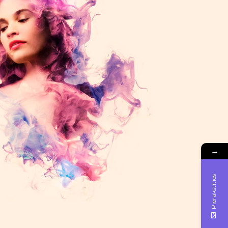
→
Pierakstīties