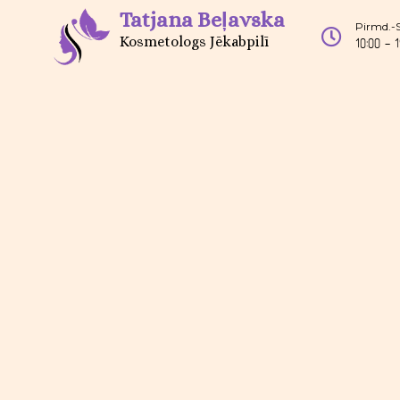
Tatjana Beļavska
Pirmd.-
Kosmetologs Jēkabpilī
10:00 - 1