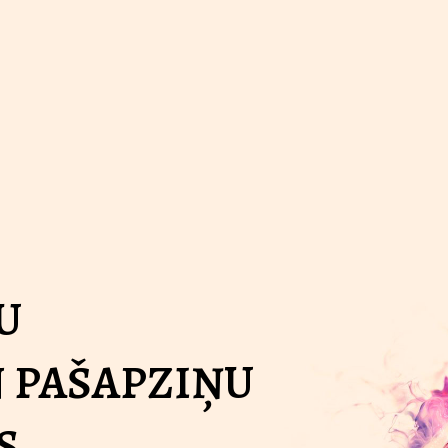
U
 PAŠAPZIŅU
S