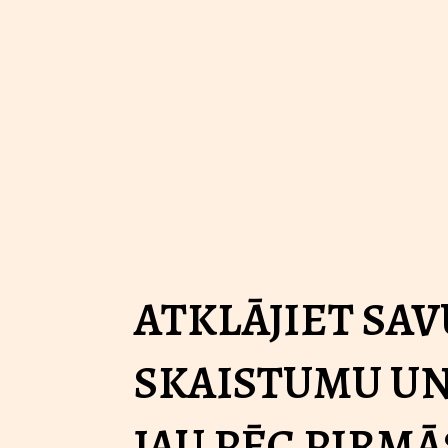
ATKLĀJIET SAV
SKAISTUMU UN
JAU PĒC PIRMĀ