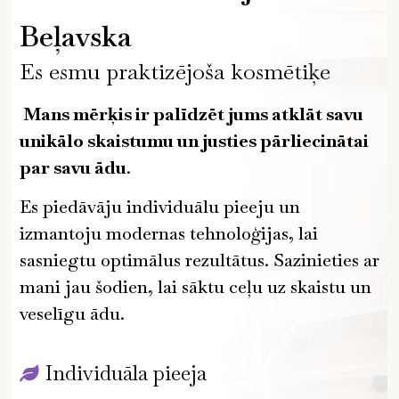
Beļavska
Es esmu praktizējoša kosmētiķe
Mans mērķis ir palīdzēt jums atklāt savu
unikālo skaistumu un justies pārliecinātai
par savu ādu
.
Es piedāvāju individuālu pieeju un
izmantoju modernas tehnoloģijas, lai
sasniegtu optimālus rezultātus. Sazinieties ar
mani jau šodien, lai sāktu ceļu uz skaistu un
veselīgu ādu.
Individuāla pieeja