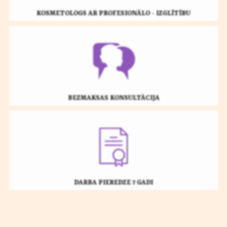
KOSMETOLOGS AR PROFESIONĀLO - IZGLĪTĪBU
BEZMAKSAS KONSULTĀCIJA
DARBA PIEREDZE 7 GADI