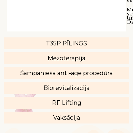
sk
M
se
tī
D`
T35P PĪLINGS
Mezoterapija
Šampanieša anti-age procedūra
Biorevitalizācija
RF Lifting
Vaksācija