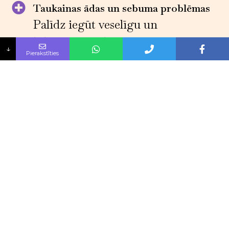
Taukainas ādas un sebuma problēmas
Palīdz iegūt veselīgu un
līdzsvarotu ādu
↓
Pierakstīties
Paplašinātas poras
Samazināsim poru izmēru un
uzlabosim to izskatu
Rūpes par bojātu ādu
Atjaunosim bojāto ādu un
uzlabosim tās izskatu