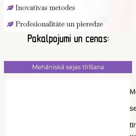
Inovatīvas metodes
Profesionalitāte un pieredze
Pakalpojumi un cenas:
Mehāniskā sejas tīrīšana
M
s
tī