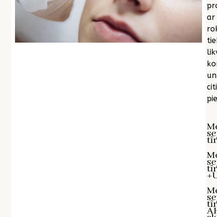
pr
ar
ro
tie
lik
ko
un
citi
pie
M
se
tī
M
se
tī
+U
M
se
tī
A