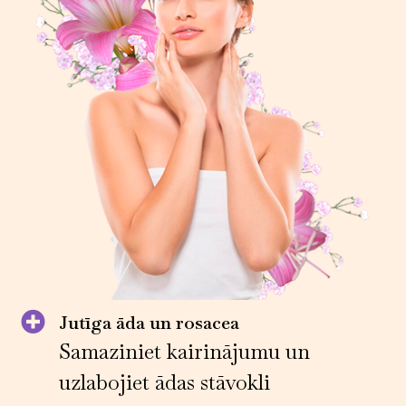
Jutīga āda un rosacea
Samaziniet kairinājumu un
uzlabojiet ādas stāvokli