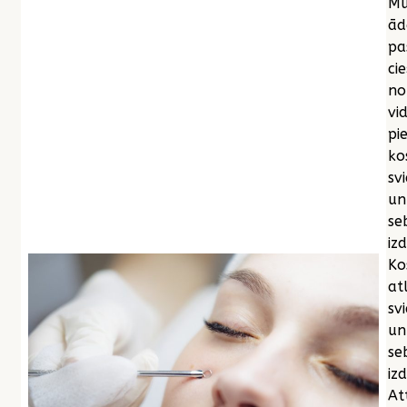
Mū
ād
pa
cie
no
vi
pi
ko
sv
un
se
iz
Ko
at
sv
un
se
izd
At