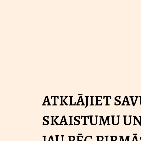
ATKLĀJIET SAV
SKAISTUMU UN
JAU PĒC PIRMĀ