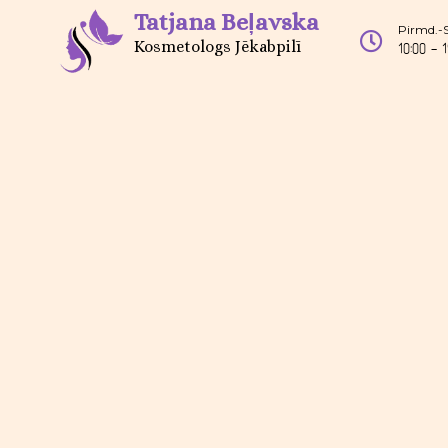
Tatjana Beļavska
Pirmd.-
Kosmetologs Jēkabpilī
10:00 - 1