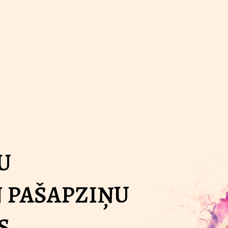
U
 PAŠAPZIŅU
S