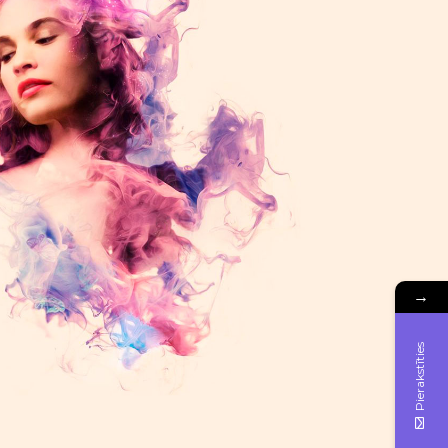
→
Pierakstīties