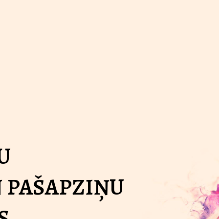
U
 PAŠAPZIŅU
S