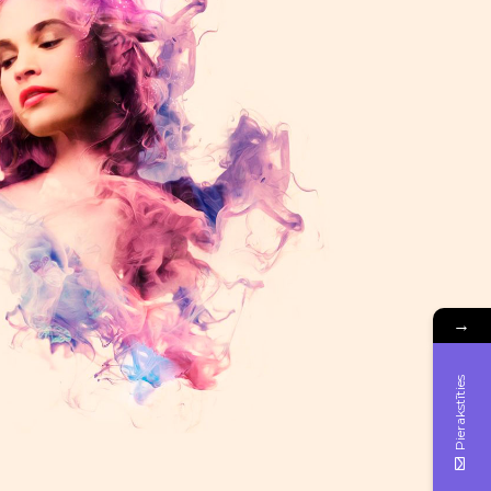
→
Pierakstīties