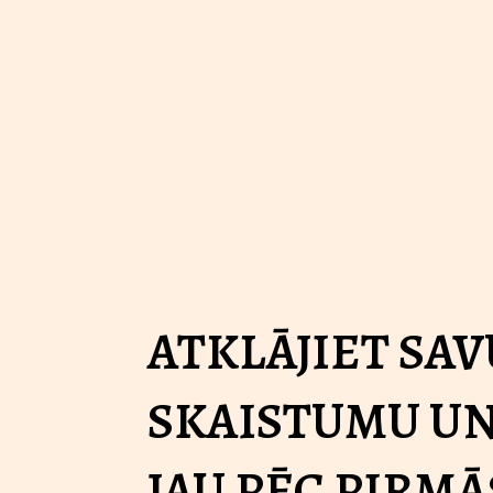
ATKLĀJIET SAV
SKAISTUMU UN
JAU PĒC PIRMĀ