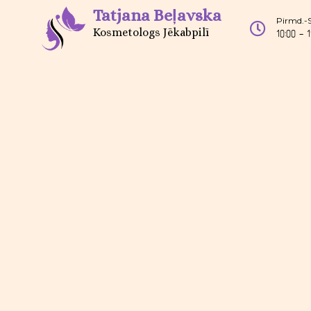
Tatjana Beļavska
Pirmd.-
Kosmetologs Jēkabpilī
10:00 - 1