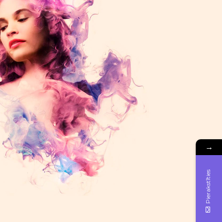
→
Pierakstīties