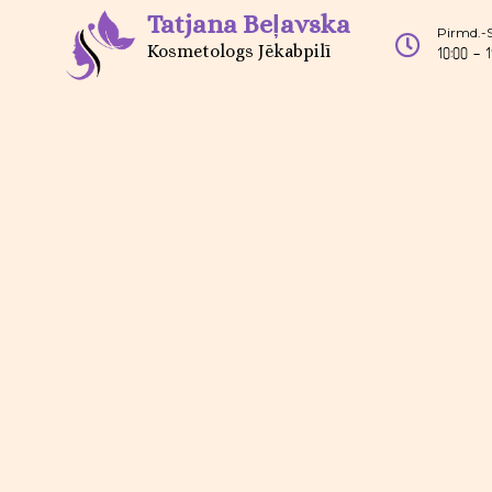
Tatjana Beļavska
Pirmd.-
Kosmetologs Jēkabpilī
10:00 - 1