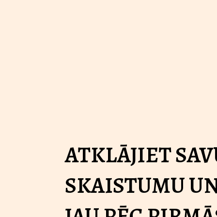
ATKLĀJIET SAV
SKAISTUMU UN
JAU PĒC PIRMĀ