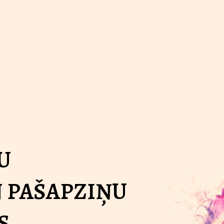
U
 PAŠAPZIŅU
S