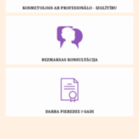
KOSMETOLOGS AR PROFESIONĀLO - IZGLĪTĪBU
BEZMAKSAS KONSULTĀCIJA
DARBA PIEREDZE 7 GADI