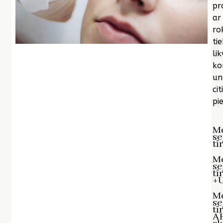
pr
ar
ro
tie
lik
ko
un
citi
pie
M
se
tī
M
se
tī
+U
M
se
tī
A