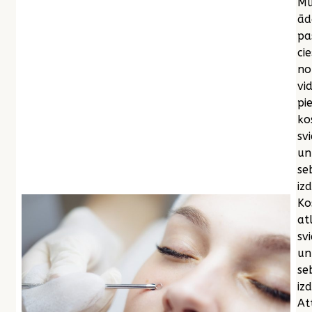
Mū
ād
pa
cie
no
vi
pi
ko
sv
un
se
iz
Ko
at
sv
un
se
izd
At