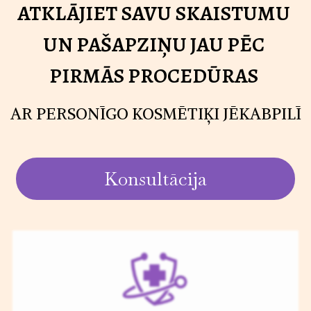
ATKLĀJIET SAVU SKAISTUMU
UN PAŠAPZIŅU JAU PĒC
PIRMĀS PROCEDŪRAS
AR PERSONĪGO KOSMĒTIĶI JĒKABPILĪ
Konsultācija