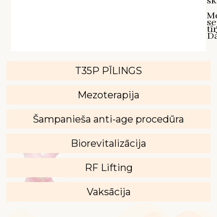
sk
M
se
tī
D`
T35P PĪLINGS
Mezoterapija
Šampanieša anti-age procedūra
Biorevitalizācija
RF Lifting
Vaksācija