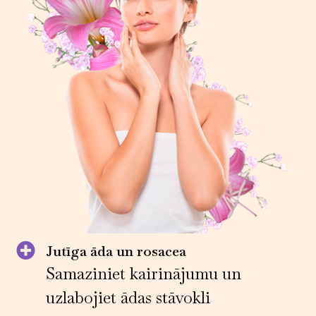
Jutīga āda un rosacea
Samaziniet kairinājumu un
uzlabojiet ādas stāvokli