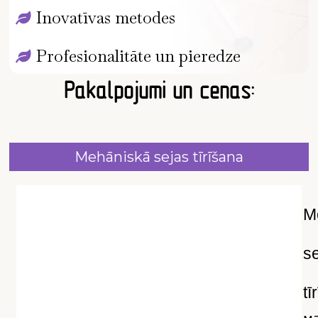
Inovatīvas metodes
Profesionalitāte un pieredze
Pakalpojumi un cenas:
Mehāniskā sejas tīrīšana
M
s
tī