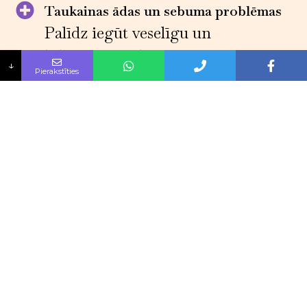
Taukainas ādas un sebuma problēmas
Palīdz iegūt veselīgu un
līdzsvarotu ādu
↓
Pierakstīties
Paplašinātas poras
Samazināsim poru izmēru un
uzlabosim to izskatu
Rūpes par bojātu ādu
Atjaunosim bojāto ādu un
uzlabosim tās izskatu