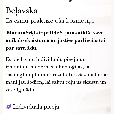
Beļavska
Es esmu praktizējoša kosmētiķe
Mans mērķis ir palīdzēt jums atklāt savu
unikālo skaistumu un justies pārliecinātai
par savu ādu
.
Es piedāvāju individuālu pieeju un
izmantoju modernas tehnoloģijas, lai
sasniegtu optimālus rezultātus. Sazinieties ar
mani jau šodien, lai sāktu ceļu uz skaistu un
veselīgu ādu.
Individuāla pieeja