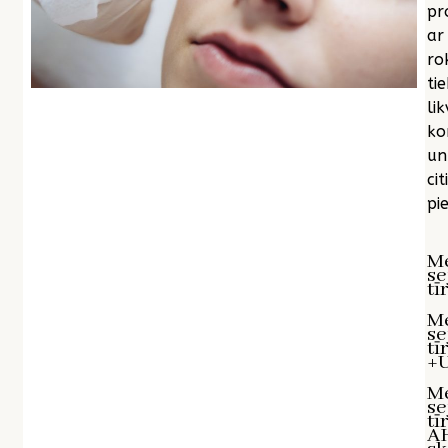
pr
ar
ro
tie
lik
ko
un
citi
pie
M
se
tī
M
se
tī
+U
M
se
tī
A