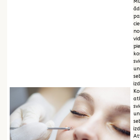
Mū
ād
pa
cie
no
vi
pi
ko
sv
un
se
iz
Ko
at
sv
un
se
izd
At