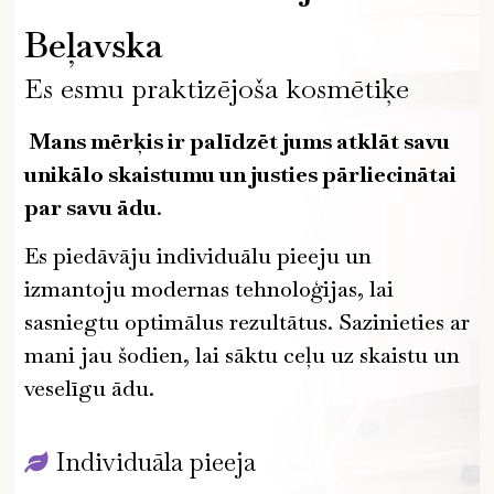
Beļavska
Es esmu praktizējoša kosmētiķe
Mans mērķis ir palīdzēt jums atklāt savu
unikālo skaistumu un justies pārliecinātai
par savu ādu
.
Es piedāvāju individuālu pieeju un
izmantoju modernas tehnoloģijas, lai
sasniegtu optimālus rezultātus. Sazinieties ar
mani jau šodien, lai sāktu ceļu uz skaistu un
veselīgu ādu.
Individuāla pieeja