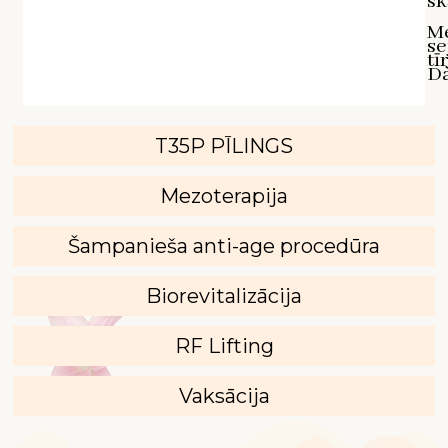
sk
M
se
tī
D`
T35P PĪLINGS
Mezoterapija
Šampanieša anti-age procedūra
Biorevitalizācija
RF Lifting
Vaksācija