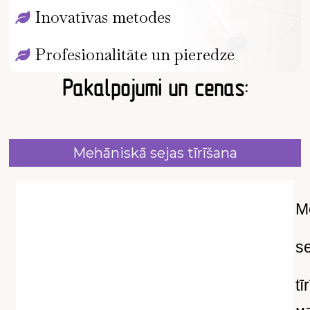
Inovatīvas metodes
Profesionalitāte un pieredze
Pakalpojumi un cenas:
Mehāniskā sejas tīrīšana
M
s
tī