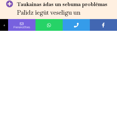
Taukainas ādas un sebuma problēmas
Palīdz iegūt veselīgu un
līdzsvarotu ādu
↓
Pierakstīties
Paplašinātas poras
Samazināsim poru izmēru un
uzlabosim to izskatu
Rūpes par bojātu ādu
Atjaunosim bojāto ādu un
uzlabosim tās izskatu