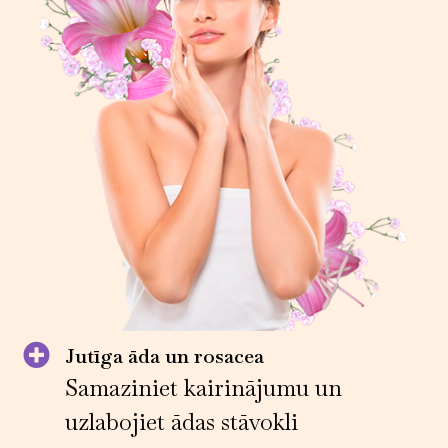
Jutīga āda un rosacea
Samaziniet kairinājumu un
uzlabojiet ādas stāvokli