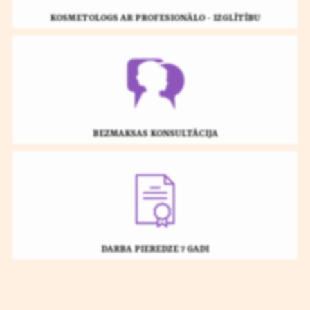
KOSMETOLOGS AR PROFESIONĀLO - IZGLĪTĪBU
BEZMAKSAS KONSULTĀCIJA
DARBA PIEREDZE 7 GADI