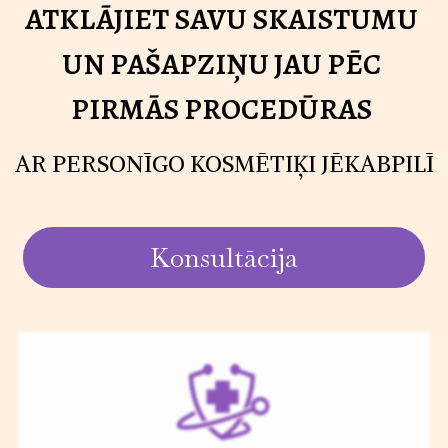
ATKLĀJIET SAVU SKAISTUMU
UN PAŠAPZIŅU JAU PĒC
PIRMĀS PROCEDŪRAS
AR PERSONĪGO KOSMĒTIĶI JĒKABPILĪ
Konsultācija